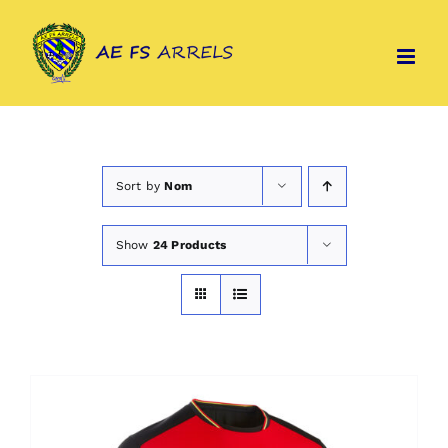
Skip
to
content
Sort by
Nom
Show
24 Products