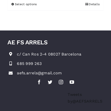
Select options
Detalls
AE FS ARRELS
c/ Can Ros 2-4 08027 Barcelona
685 999 263
aefs.arrels@gmail.com
Tweets
by@AEFSARRELS