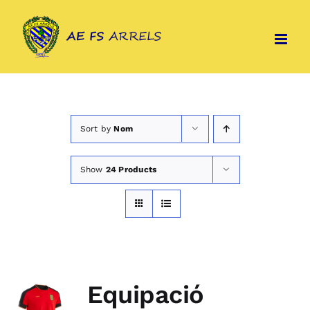
Skip
to
content
Sort by
Nom
Show
24 Products
Equipació