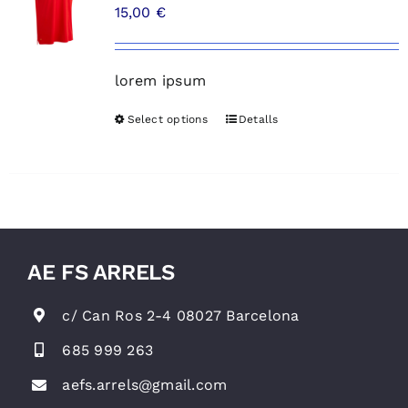
15,00
€
lorem ipsum
Select options
Detalls
AE FS ARRELS
c/ Can Ros 2-4 08027 Barcelona
685 999 263
aefs.arrels@gmail.com