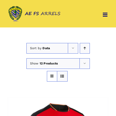
Skip
to
content
Sort by
Data
Show
12 Products