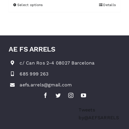
Select options
Detalls
AE FS ARRELS
c/ Can Ros 2-4 08027 Barcelona
685 999 263
aefs.arrels@gmail.com
Tweets
by@AEFSARRELS