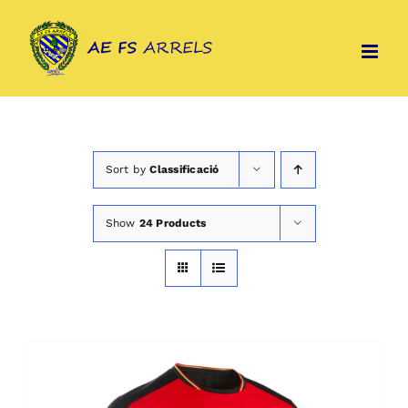
Skip
to
content
Sort by
Classificació
Show
24 Products