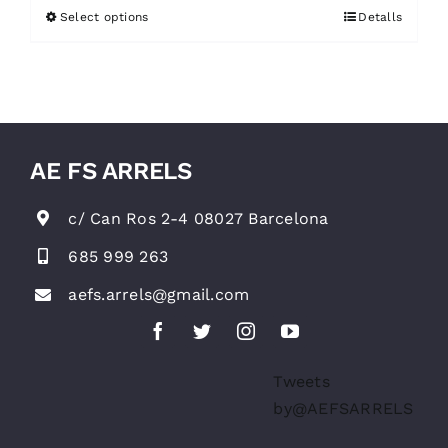
Select options
Detalls
AE FS ARRELS
c/ Can Ros 2-4 08027 Barcelona
685 999 263
aefs.arrels@gmail.com
Tweets
by@AEFSARRELS