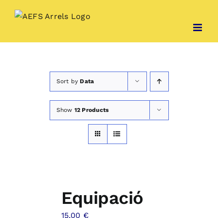
Skip
to
content
Sort by
Data
Show
12 Products
Equipació
15,00
€