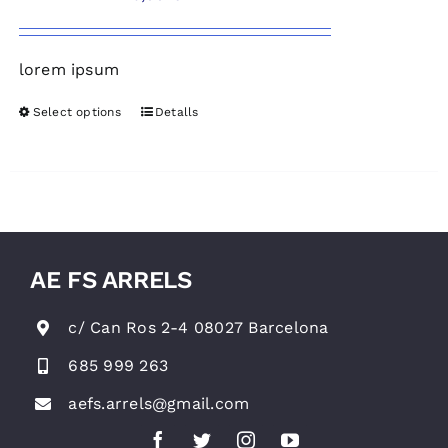
lorem ipsum
Select options
Detalls
AE FS ARRELS
c/ Can Ros 2-4 08027 Barcelona
685 999 263
aefs.arrels@gmail.com