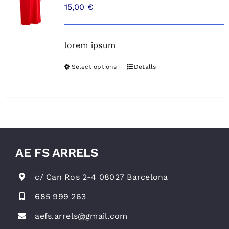
15,00
€
lorem ipsum
Select options
Detalls
AE FS ARRELS
c/ Can Ros 2-4 08027 Barcelona
685 999 263
aefs.arrels@gmail.com