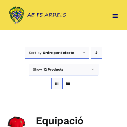
Skip
to
content
Sort by
Ordre per defecte
Show
12 Products
Equipació