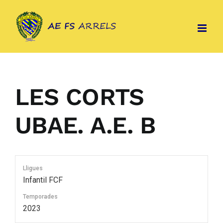
Skip
to
content
LES CORTS
UBAE. A.E. B
Lligues
Infantil FCF
Temporades
2023