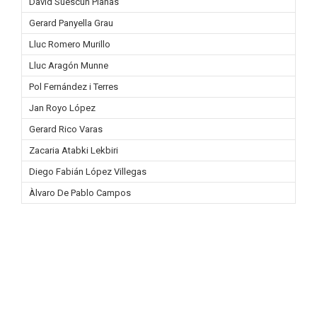
David Suescun Planas
Gerard Panyella Grau
Lluc Romero Murillo
Lluc Aragón Munne
Pol Fernández i Terres
Jan Royo López
Gerard Rico Varas
Zacaria Atabki Lekbiri
Diego Fabián López Villegas
Àlvaro De Pablo Campos