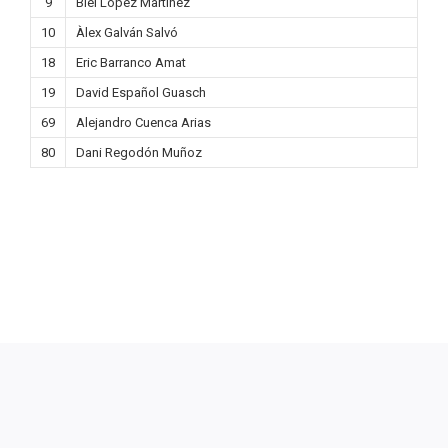
9
Biel López Martínez
10
Àlex Galván Salvó
18
Eric Barranco Amat
19
David Español Guasch
69
Alejandro Cuenca Arias
80
Dani Regodón Muñoz