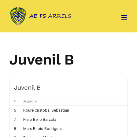
Skip
to
content
Juvenil B
Juvenil B
#
Jugador
5
Roure Cristóbal Sebastián
7
Piero Bello Barzola
8
Marc Rubio Rodríguez