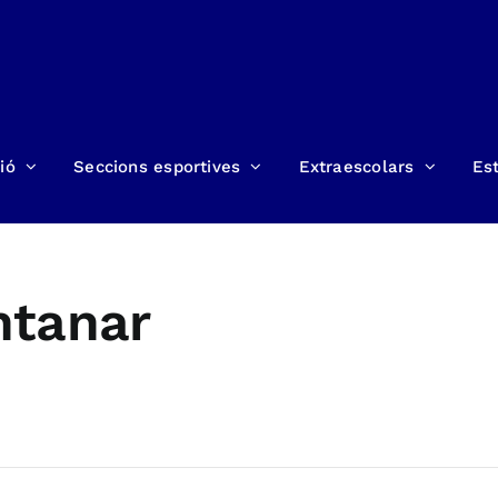
ió
Seccions esportives
Extraescolars
Est
ntanar