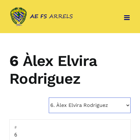
Skip
to
content
6
Àlex Elvira
Rodriguez
#
6