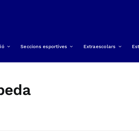
ió
Seccions esportives
Extraescolars
Est
epeda