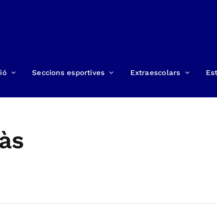
ió
Seccions esportives
Extraescolars
Est
ràs