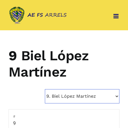
Skip
to
content
9
Biel López
Martínez
#
9