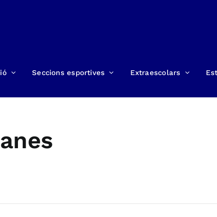
ió
Seccions esportives
Extraescolars
Est
tanes