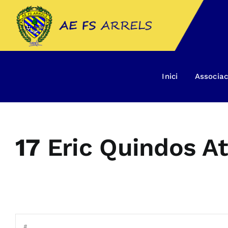
Skip
to
content
Inici
Associac
17
Eric Quindos A
#