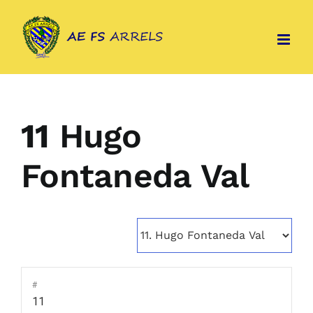
Skip
to
content
11
Hugo
Fontaneda Val
#
11