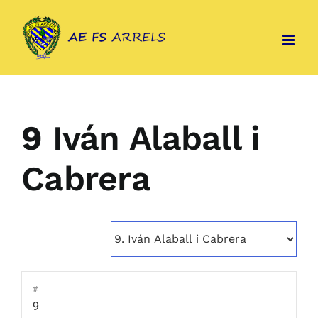
Skip
to
content
9
Iván Alaball i
Cabrera
#
9