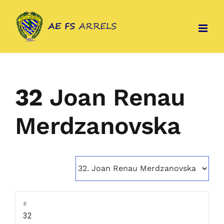
Skip
to
content
32
Joan Renau
Merdzanovska
#
32