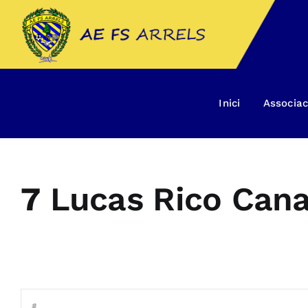
Skip
to
content
Inici
Associac
7
Lucas Rico Cana
#