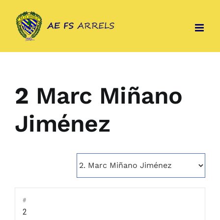
Skip
to
content
2
Marc Miñano
Jiménez
#
2