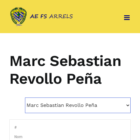
Skip
to
content
Marc Sebastian
Revollo Peña
#
Nom