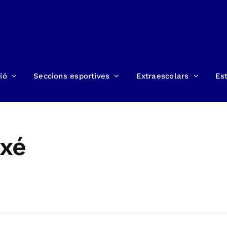
ió
Seccions esportives
Extraescolars
Est
axé