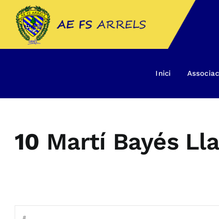
Skip
to
content
Inici
Associac
10
Martí Bayés Ll
#