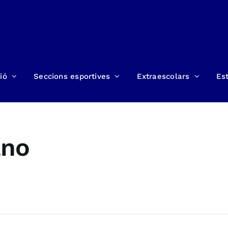
ió
Seccions esportives
Extraescolars
Est
ano