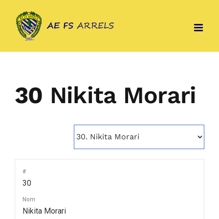
Skip
to
content
30
Nikita Morari
#
30
Nom
Nikita Morari