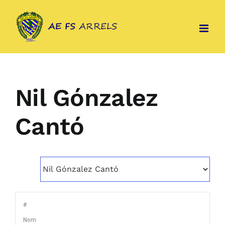
Skip
to
content
Nil Gónzalez
Cantó
#
Nom