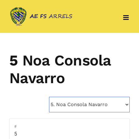
Skip
to
content
5
Noa Consola
Navarro
#
5