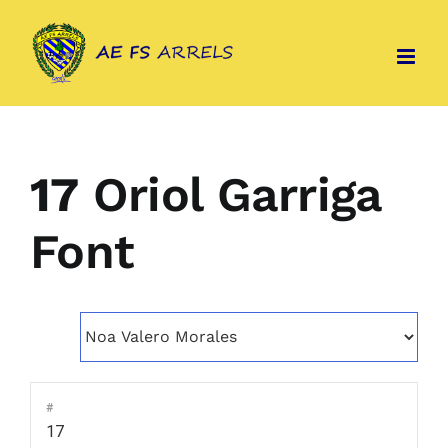
Skip
to
content
17
Oriol Garriga
Font
#
17