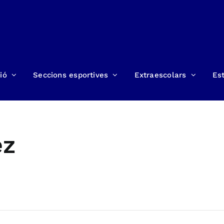
ió
Seccions esportives
Extraescolars
Est
ez