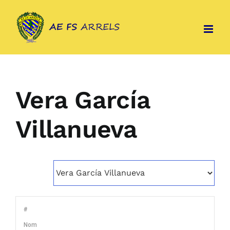
Skip
to
content
Vera García
Villanueva
#
Nom