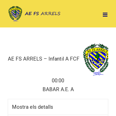
Skip
to
content
AE FS ARRELS – Infantil A FCF
00:00
BABAR A.E. A
Mostra els detalls