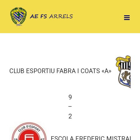
Skip
to
content
CLUB ESPORTIU FABRA I COATS «A»
9
—
2
ESCOLA FREDERIC MISTRAL-TÈ