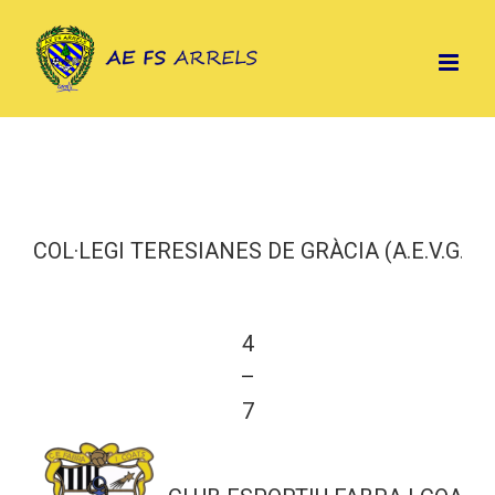
Skip
to
content
COL·LEGI TERESIANES DE GRÀCIA (A.E.V.G.)
4
—
7