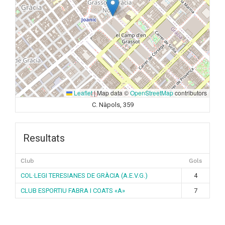
Leaflet
|
Map data ©
OpenStreetMap
contributors
C. Nàpols, 359
Resultats
Club
Gols
COL·LEGI TERESIANES DE GRÀCIA (A.E.V.G.)
4
CLUB ESPORTIU FABRA I COATS «A»
7