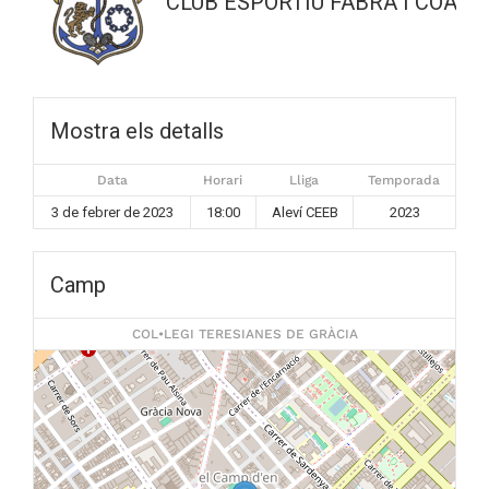
CLUB ESPORTIU FABRA I COATS 
Mostra els detalls
Data
Horari
Lliga
Temporada
3 de febrer de 2023
18:00
Aleví CEEB
2023
Camp
COL•LEGI TERESIANES DE GRÀCIA