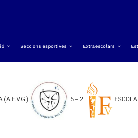
ió
Seccions esportives
Extraescolars
Est
(A.E.V.G.)
5
2
ESCOLA 
—