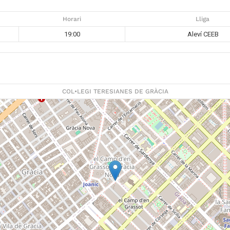
Horari
Lliga
19:00
Aleví CEEB
COL•LEGI TERESIANES DE GRÀCIA