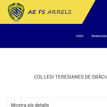
Skip
to
content
Inici
Associac
COL·LEGI TERESIANES DE GRÀCIA 
Mostra els detalls