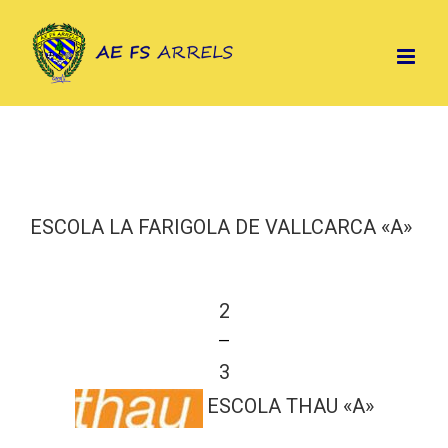
Skip
to
content
ESCOLA LA FARIGOLA DE VALLCARCA «A»
2
—
3
ESCOLA THAU «A»