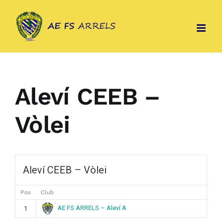
Skip
to
content
Aleví CEEB –
Vòlei
Aleví CEEB – Vòlei
Pos
Club
AE FS ARRELS – Aleví A
1