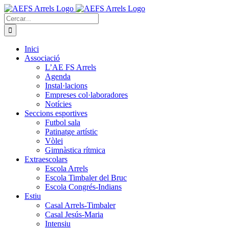
Skip
to
Cerca
content
…
Inici
Associació
L’AE FS Arrels
Agenda
Instal·lacions
Empreses col·laboradores
Notícies
Seccions esportives
Futbol sala
Patinatge artístic
Vòlei
Gimnàstica rítmica
Extraescolars
Escola Arrels
Escola Timbaler del Bruc
Escola Congrés-Indians
Estiu
Casal Arrels-Timbaler
Casal Jesús-Maria
Intensiu