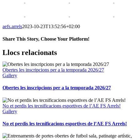
aefs.arrels
2023-10-23T13:52:56+02:00
Share This Story, Choose Your Platform!
Facebook
Twitter
Reddit
LinkedIn
WhatsApp
Telegram
Tumblr
Pinterest
Vk
Xing
Email:
Llocs relacionats
Obertes les inscripcions per a la temporada 2026/27
Gallery
Obertes les inscripcions per a la temporada 2026/27
No et perdis les tecnificacions esportives de l’AE FS Arrels!
Gallery
No et perdis les tecnificacions esportives de l’AE FS Arrels!