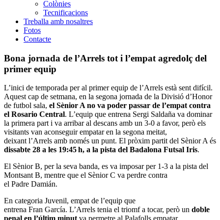
Colònies
Tecnificacions
Treballa amb nosaltres
Fotos
Contacte
Bona jornada de l’Arrels tot i l’empat agredolç del
primer equip
L’inici de temporada per al primer equip
de l’Arrels
està sent difícil.
Aquest cap de setmana, en la segona jornada de la Divisió d’Honor
de futbol sala,
el Sènior A no va poder passar de l’empat contra
el Rosario Central
. L’equip que entrena Sergi
Saldaña
va dominar
la primera part i va arribar al descans amb un 3-0 a favor, però els
visitants van aconseguir empatar en la segona meitat,
deixant
l’Arrels
amb només un punt. El pròxim partit del Sènior A és
dissabte 28 a les 19:45 h, a la pista
del Badalona
Futsal
Iris
.
El Sènior B, per la seva banda, es va imposar per 1-3 a la pista del
Montsant B, mentre que el Sènior C va perdre contra
el
Padre
Damián
.
En categoria Juvenil, empat de l’equip que
entrena
Fran
García
.
L’Arrels
tenia el triomf a tocar, però un
doble
penal en l’últim minut
va permetre al Palafolls empatar.