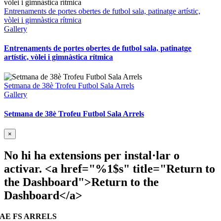
Entrenaments de portes obertes de futbol sala, patinatge artístic,
vòlei i gimnàstica rítmica
Gallery
Entrenaments de portes obertes de futbol sala, patinatge
artístic, vòlei i gimnàstica rítmica
Setmana de 38è Trofeu Futbol Sala Arrels
Gallery
Setmana de 38è Trofeu Futbol Sala Arrels
Close
×
product
quick
No hi ha extensions per instal·lar o
view
activar. <a href="%1$s" title="Return to
the Dashboard">Return to the
Dashboard</a>
AE FS ARRELS