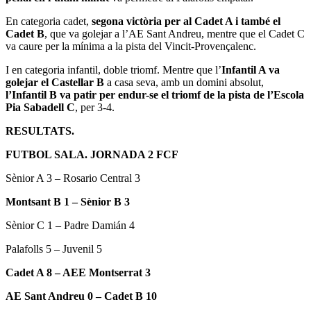
En categoria cadet,
segona victòria per al Cadet A i també el
Cadet B
, que va golejar a l’
AE
Sant Andreu, mentre que el Cadet C
va caure per la mínima a la pista del
Vincit
-Provençalenc.
I en categoria infantil, doble triomf. Mentre que l’
Infantil A va
golejar el Castellar B
a casa seva, amb un domini absolut,
l’Infantil B va patir per endur-se el triomf de la pista de l’Escola
Pia Sabadell C
, per 3-4.
RESULTATS.
FUTBOL SALA. JORNADA 2 FCF
Sènior A 3 – Rosario Central 3
Montsant B 1 – Sènior B 3
Sènior C 1 – Padre Damián 4
Palafolls 5 – Juvenil 5
Cadet A 8 – AEE Montserrat 3
AE Sant Andreu 0 – Cadet B 10