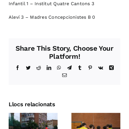
Infantil 1 – Institut Quatre Cantons 3
Aleví 3 – Madres Concepcionistes B 0
Share This Story, Choose Your
Platform!
Facebook
Twitter
Reddit
LinkedIn
WhatsApp
Telegram
Tumblr
Pinterest
Vk
Xing
Email:
Llocs relacionats
Entrenaments
Setmana
de portes
de 38è
s
obertes de
Trofeu