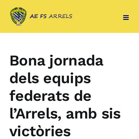
Skip
to
content
Bona jornada
dels equips
federats de
l’Arrels, amb sis
victòries