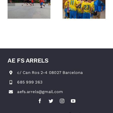
ns
futbol sala,
Futbol Sala
patinatge
Arrels
a
artístic,
vòlei i
gimnàstica
rítmica
AE FS ARRELS
c/ Can Ros 2-4 08027 Barcelona
685 999 263
aefs.arrels@gmail.com