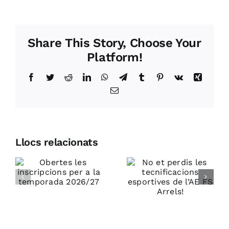
Share This Story, Choose Your
Platform!
Facebook
Twitter
Reddit
LinkedIn
WhatsApp
Telegram
Tumblr
Pinterest
Vk
Xing
Email:
Entrename
Llocs relacionats
No et
s
de portes
perdis les
ns
obertes de
tecnificacions
futbol sala,
esportives
a
patinatge
de l’AE FS
artístic,
Arrels!
vòlei i