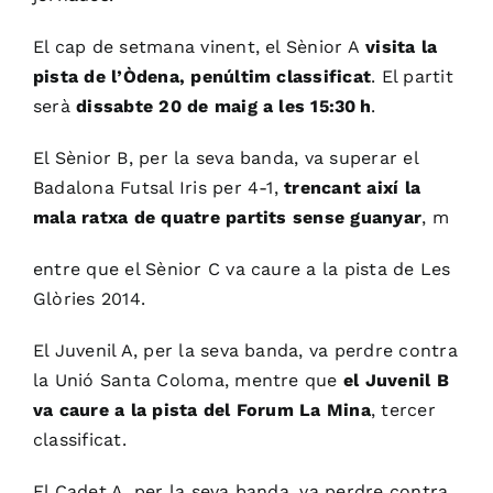
El cap de setmana vinent, el Sènior A
visita la
pista de l’Òdena, penúltim classificat
. El partit
serà
dissabte 20 de maig a les 15:30 h
.
El Sènior B, per la seva banda, va superar el
Badalona Futsal Iris per 4-1,
trencant així la
mala ratxa de quatre partits sense guanyar
, m
entre que el Sènior C va caure a la pista de Les
Glòries 2014.
El Juvenil A, per la seva banda, va perdre contra
la Unió Santa Coloma, mentre que
el Juvenil B
va caure a la pista del Forum La Mina
, terce
r
classificat.
El Cadet A, per la seva banda, va perdre contra