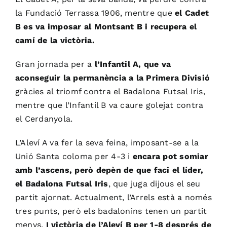
la Fundació Terrassa 1906, mentre que
el Cadet
B es va imposar al Montsant B i recupera el
camí de la victòria.
Gran jornada per a
l’Infantil A, que va
aconseguir la permanència a la Primera Divisió
gràcies al triomf contra el Badalona Futsal Iris,
mentre que l’Infantil B va caure golejat contra
el Cerdanyola.
L’Aleví A va fer la seva feina, imposant-se a la
Unió Santa coloma per 4-3 i
encara pot somiar
amb l’ascens, però depèn de que faci el líder,
el Badalona Futsal Iris
, que juga dijous el seu
partit ajornat. Actualment, l’Arrels està a només
tres punts, però els badalonins tenen un partit
menys.
I victòria de l’Aleví B per 1-8 després de