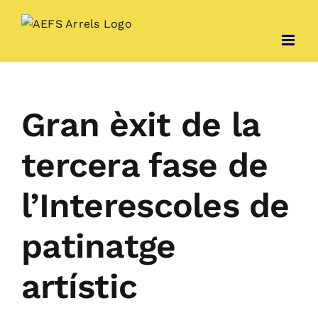
Skip
to
content
Gran èxit de la
tercera fase de
l’Interescoles de
patinatge
artístic