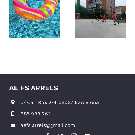
Obertes les
e
Vine a
inscripcions
treballar a
per a la
e
l’AE FS
temporada
!
Arrels!
2026/27
AE FS ARRELS
c/ Can Ros 2-4 08027 Barcelona
685 999 263
aefs.arrels@gmail.com