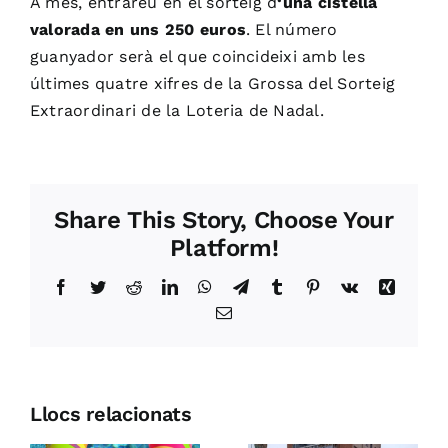
A més, entrareu en el sorteig d
‘una cistella
valorada en uns 250 euros
. El número
guanyador serà el que coincideixi amb les
últimes quatre xifres de la Grossa del Sorteig
Extraordinari de la Loteria de Nadal.
Share This Story, Choose Your
Platform!
Facebook
Twitter
Reddit
LinkedIn
WhatsApp
Telegram
Tumblr
Pinterest
Vk
Xing
Email:
Llocs relacionats