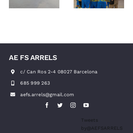
Futbol Sala
a
artístic,
Arrels
vòlei i
gimnàstica
rítmica
AE FS ARRELS
c/ Can Ros 2-4 08027 Barcelona
685 999 263
aefs.arrels@gmail.com
Tweets
by@AEFSARRELS