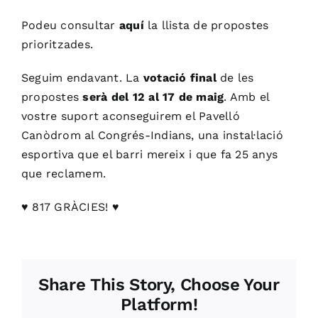
Podeu consultar
aquí
la llista de propostes
prioritzades.
Seguim endavant. La
votació final
de les
propostes
serà del 12 al 17 de maig
. Amb el
vostre suport aconseguirem el Pavelló
Canòdrom al Congrés-Indians, una instal·lació
esportiva que el barri mereix i que fa 25 anys
que reclamem.
♥️ 817 GRÀCIES! ♥️
Share This Story, Choose Your
Platform!