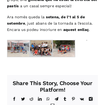
pastís
a un casal sempre especial!
Ara només queda la
setena, de l’1 al 5 de
setembre
, just abans de la tornada a l’escola.
Encara us podeu inscriure en
aquest enllaç
.
Share This Story, Choose Your
Platform!
Facebook
Twitter
Reddit
LinkedIn
WhatsApp
Telegram
Tumblr
Pinterest
Vk
Xing
Email: