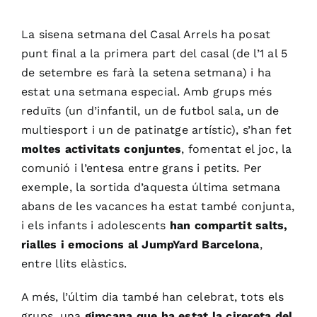
La sisena setmana del Casal Arrels ha posat
punt final a la primera part del casal (de l’1 al 5
de setembre es farà la setena setmana) i ha
estat una setmana especial. Amb grups més
reduïts (un d’infantil, un de futbol sala, un de
multiesport i un de patinatge artístic), s’han fet
moltes activitats conjuntes
, fomentat el joc, la
comunió i l’entesa entre grans i petits. Per
exemple, la sortida d’aquesta última setmana
abans de les vacances ha estat també conjunta,
i els infants i adolescents
han compartit salts,
rialles i emocions al JumpYard Barcelona
,
entre llits elàstics.
A més, l’últim dia també han celebrat, tots els
grups, una
gimcana que ha estat la cirereta del