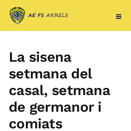
Skip
to
content
La sisena
setmana del
casal, setmana
de germanor i
comiats