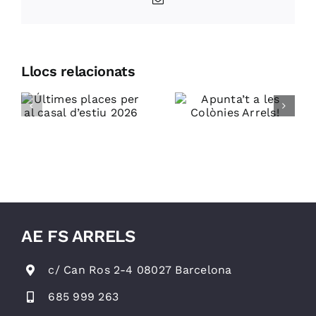
Llocs relacionats
No et
Apunta’t a
r
perdis les
les
tecnificaci
Colònies
esportives
Arrels!
de l’AE FS
Arrels!
AE FS ARRELS
c/ Can Ros 2-4 08027 Barcelona
685 999 263