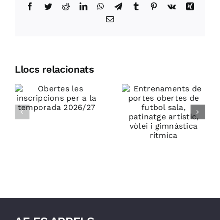
Facebook
Twitter
Reddit
LinkedIn
WhatsApp
Telegram
Tumblr
Pinterest
Vk
Xing
Email:
Entrenaments
Llocs relacionats
s
Setmana
de portes
ns
de 38è
obertes de
Trofeu
futbol sala,
a
Futbol Sala
patinatge
Arrels
artístic,
vòlei i
gimnàstica
rítmica