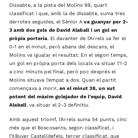
Dissabte, a la pista del Molins 99, quart
classificat i que, amb la de dissabte, suma tres
derrotes seguides, el Sènior A
va guanyar per 2-
3 amb dos gols de David Alaball i un gol en
pròpia porteria
. El davanter de l’Arrels va fer el
0-1 en el minut, però abans del descans, el
Molins va igualar el resultat. En el segon temps,
un gol en pròpia porta dels locals va situar l’1-2
a cinc minuts pel final, però poc després el
Molins situava l’empat a dos. Quan el partit
començava a morir,
en el minut 38, un xut
potent del màxim golejador de l’equip, David
Alaball
, va situar el 2-3 definitiu.
Amb aquest triomf, l’Arrels suma 54 punts, cinc
més que el Boscosants, segon classificat, i
l’XBuyer Castelldefels, tercer classificat, que