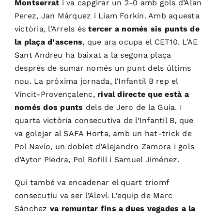
Montserrat
i va capgirar un 2-0 amb gols d’Alan
Perez, Jan Márquez i Liam Forkin. Amb aquesta
victòria, l’Arrels és
tercer a només sis punts de
la plaça d’ascens
, que ara ocupa el CET10. L’AE
Sant Andreu ha baixat a la segona plaça
després de sumar només un punt dels últims
nou. La pròxima jornada, l’Infantil B rep el
Vincit-Provençalenc,
rival directe que està a
només dos punts
dels de Jero de la Guia. I
quarta victòria consecutiva de l’Infantil B, que
va golejar al SAFA Horta, amb un hat-trick de
Pol Navío, un doblet d’Alejandro Zamora i gols
d’Aytor Piedra, Pol Bofill i Samuel Jiménez.
Qui també va encadenar el quart triomf
consecutiu va ser l’Aleví. L’equip de Marc
Sánchez
va remuntar fins a dues vegades a la