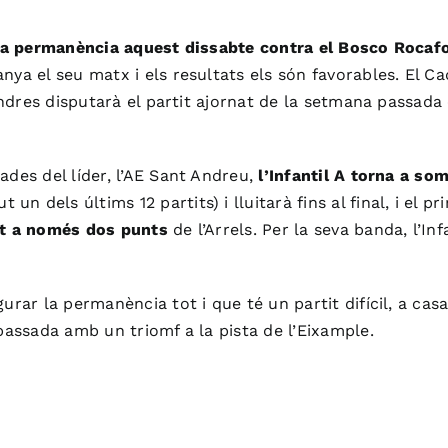
 la permanència aquest dissabte contra el Bosco Rocaf
nya el seu matx i els resultats els són favorables. El C
endres disputarà el partit ajornat de la setmana passada 
des del líder, l’AE Sant Andreu,
l’Infantil A torna a so
dels últims 12 partits) i lluitarà fins al final, i el pr
cat a només dos punts
de l’Arrels. Per la seva banda, l’In
ar la permanència tot i que té un partit difícil, a casa c
passada amb un triomf a la pista de l’Eixample.