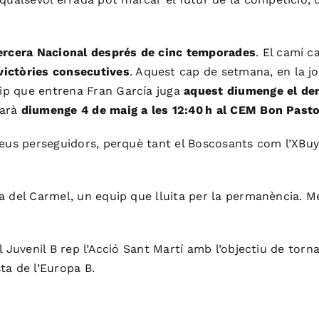
Tercera Nacional després de cinc temporades
. El camí c
victòries consecutives
. Aquest cap de setmana, en la j
uip que entrena Fran García juga
aquest diumenge el derb
tarà
diumenge 4 de maig a les 12:40 h al CEM Bon Past
 seus perseguidors, perquè tant el Boscosants com l’XBuy
ta del Carmel, un equip que lluita per la permanència. Me
 el Juvenil B rep l’Acció Sant Martí amb l’objectiu de tor
sta de l’Europa B.