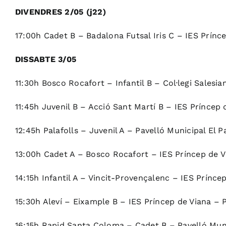
DIVENDRES 2/05 (j22)
17:00h Cadet B – Badalona Futsal Iris C – IES Prínc
DISSABTE 3/05
11:30h Bosco Rocafort – Infantil B – Col·legi Salesi
11:45h Juvenil B – Acció Sant Martí B – IES Príncep
12:45h Palafolls – Juvenil A – Pavelló Municipal El Pa
13:00h Cadet A – Bosco Rocafort – IES Príncep de V
14:15h Infantil A – Vincit-Provençalenc – IES Prínc
15:30h Aleví – Eixample B – IES Príncep de Viana – 
16:15h Rapid Santa Coloma – Cadet B – Pavelló Mun