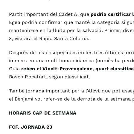
Partit important del Cadet A, que
podria certificar
Egea podria confirmar que manté la categoria si gua
mantenir-se en la lluita per la salvació. Primer, div
3, visitarà el Rapid Santa Coloma.
Després de les ensopegades en les tres últimes jorna
immers en una molt bona dinàmica (només ha perdut un 
Guia
reben el Vincit-Provençalenc, quart classifi
Bosco Rocafort, segon classificat.
També jornada important per a l’Aleví, que pot assegur
el Benjamí vol refer-se de la derrota de la setmana 
HORARIS CAP DE SETMANA
FCF. JORNADA 23