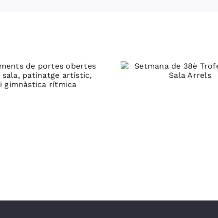
Setmana de 38è
Bona opo
Trofeu Futbol Sala
per torna
Arrels