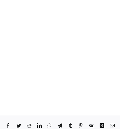
Facebook
Twitter
Reddit
LinkedIn
WhatsApp
Telegram
Tumblr
Pinterest
Vk
Xing
Email: