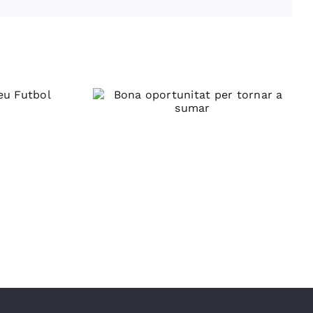
rtunitat
r a sumar