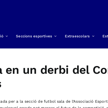
ió
Seccions esportives
Extraescolars
Est
ina en un derbi del C
s
da per a la secció de futbol sala de l’Associació Esporti
ualsevol errada pot marcar el futur de la competició, qu