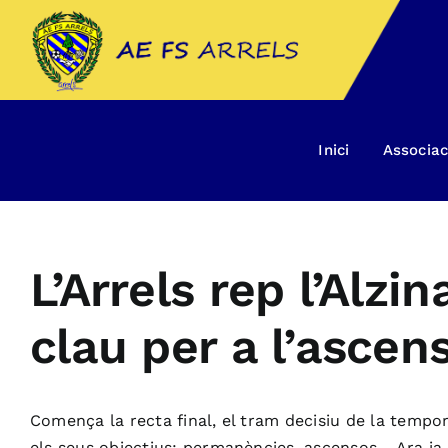
Skip
to
content
Inici
Associac
L’Arrels rep l’Alz
clau per a l’ascen
Comença la recta final, el tram decisiu de la tempora
els seus objectius: permanències, ascensos… Ara ja q