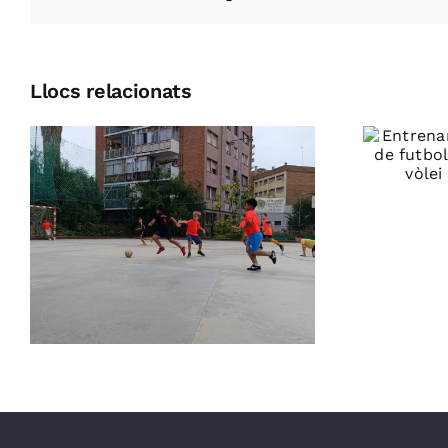
Llocs relacionats
Entrenaments de
portes obertes de
futbol sala,
patinatge artístic,
vòlei i gimnàstica
rítmica
a
7