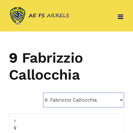
Skip
to
content
9
Fabrizzio
Callocchia
#
9