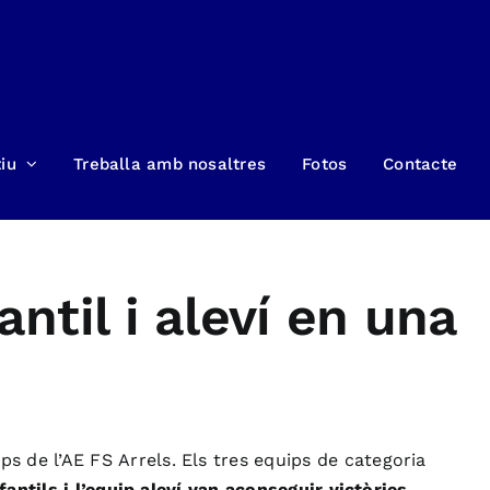
iu
Treballa amb nosaltres
Fotos
Contacte
antil i aleví en una
s de l’
AE
FS
Arrels. Els tres equips de categoria
fantils i l’equip aleví van aconseguir victòries