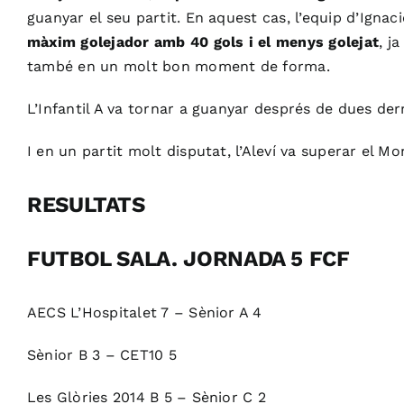
guanyar el seu partit. En aquest cas, l’equip d’
Ignaci
màxim golejador amb 40 gols i el menys golejat
, j
també en un molt bon moment de forma.
L’Infantil A va tornar a guanyar després de dues der
I en un partit molt disputat, l’Aleví va superar el M
RESULTATS
FUTBOL SALA. JORNADA 5 FCF
AECS L’Hospitalet 7 – Sènior A 4
Sènior B 3 – CET10 5
Les Glòries 2014 B 5 – Sènior C 2