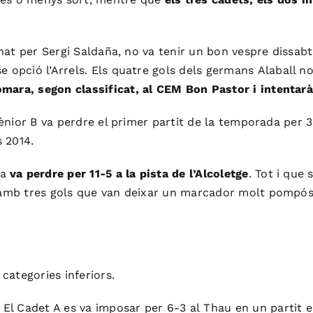
enat per Sergi
Saldaña
, no va tenir un bon vespre dissabte
se opció
l’Arrels
. Els quatre gols dels germans
Alaball
no
mara, segon classificat, al
CEM
Bon Pastor i intentarà 
l Sènior B va perdre el primer partit de la temporada pe
s 2014.
ía
va perdre per 11-5 a la pista de l’Alcoletge
. Tot i que
s amb tres gols que van deixar un marcador molt pompós
 categories inferiors.
. El Cadet A es va imposar per 6-3 al
Thau
en un partit e