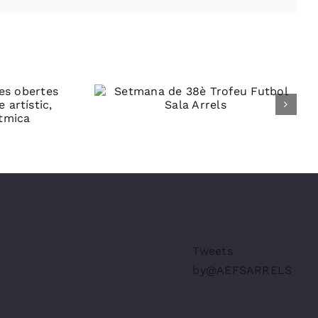
 de 38è
tbol Sala
els
Tweets
by@AEFSARRELS