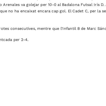
o
Arenales
va golejar per 10-0
al Badalona
Futsal
Iris D.
a que no ha encaixat encara cap gol. El Cadet C, per la 
rotes consecutives, mentre que l’Infantil B de Marc Sánc
ontcada per 2-4.