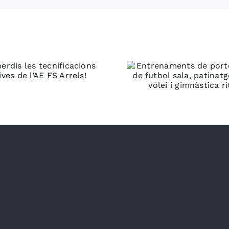
Entrenaments de
portes obertes de
Setmana
futbol sala,
Trofeu Fu
patinatge artístic,
Arr
vòlei i gimnàstica
rítmica