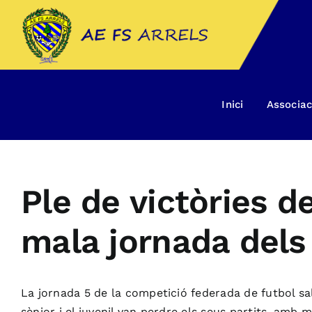
Skip
to
content
Inici
Associac
Ple de victòries de
mala jornada dels
La jornada 5 de la competició federada de futbol sal
sènior i el juvenil van perdre els seus partits, am