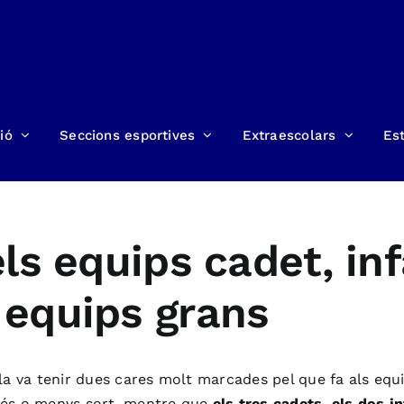
ió
Seccions esportives
Extraescolars
Est
ls equips cadet, inf
 equips grans
a va tenir dues cares molt marcades pel que fa als equip
b més o menys sort, mentre que
els tres cadets, els dos in