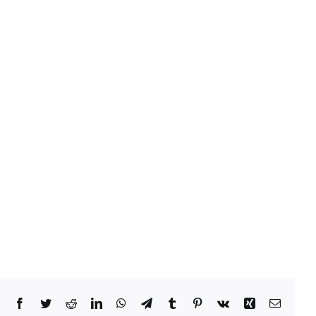
Facebook
Twitter
Reddit
LinkedIn
WhatsApp
Telegram
Tumblr
Pinterest
Vk
Xing
Email: