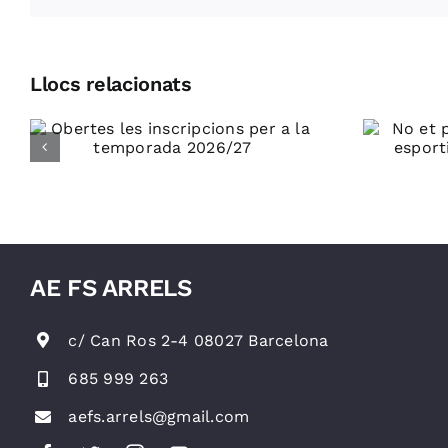
Llocs relacionats
No et perdis les
tecnificacions
a
esportives de l’AE
7
FS Arrels!
AE FS ARRELS
c/ Can Ros 2-4 08027 Barcelona
685 999 263
aefs.arrels@gmail.com