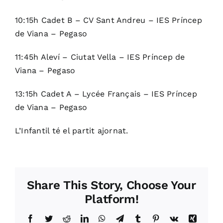
10:15h Cadet B – CV Sant Andreu – IES Príncep
de Viana – Pegaso
11:45h Aleví – Ciutat Vella – IES Príncep de
Viana – Pegaso
13:15h Cadet A – Lycée Français – IES Príncep
de Viana – Pegaso
L’Infantil té el partit ajornat.
Share This Story, Choose Your
Platform!
Facebook
Twitter
Reddit
LinkedIn
WhatsApp
Telegram
Tumblr
Pinterest
Vk
Xing