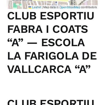
Leaflet
|
Map data ©
OpenStreetMap
contributors
CLUB ESPORTIU
FABRA I COATS
“A” — ESCOLA
LA FARIGOLA DE
VALLCARCA “A”
CLUB ESPORTIU