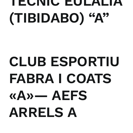
TÈCNIC EULÀLIA
(TIBIDABO) “A”
CLUB ESPORTIU
FABRA I COATS
«A»— AEFS
ARRELS A